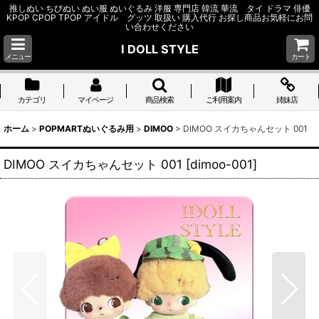
推しぬい ちびぬい ぬい服 ぬいぐるみ 洋服 専門店 韓流 華流 タイ ドラマ 俳優
KPOP CPOP TPOP アイドル グッツ 取扱い 購入代行 お探し商品お気軽にお問
い合わせください
I DOLL STYLE
メニュー
カート
カテゴリ
マイページ
商品検索
ご利用案内
姉妹店
ホーム
>
POPMARTぬいぐるみ用
>
DIMOO
>
DIMOO スイカちゃんセット 001
DIMOO スイカちゃんセット 001
[
dimoo-001
]