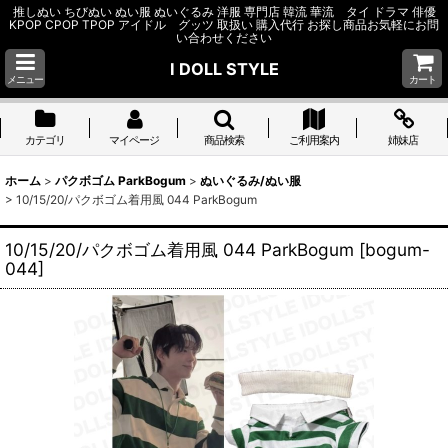
推しぬい ちびぬい ぬい服 ぬいぐるみ 洋服 専門店 韓流 華流 タイ ドラマ 俳優
KPOP CPOP TPOP アイドル グッツ 取扱い 購入代行 お探し商品お気軽にお問
い合わせください
I DOLL STYLE
メニュー
カート
カテゴリ
マイページ
商品検索
ご利用案内
姉妹店
ホーム
>
パクボゴム ParkBogum
>
ぬいぐるみ/ぬい服
>
10/15/20/パクボゴム着用風 044 ParkBogum
10/15/20/パクボゴム着用風 044 ParkBogum
[
bogum-
044
]