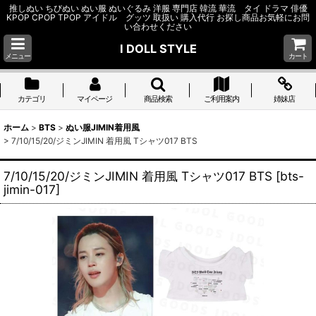
推しぬい ちびぬい ぬい服 ぬいぐるみ 洋服 専門店 韓流 華流 タイ ドラマ 俳優
KPOP CPOP TPOP アイドル グッツ 取扱い 購入代行 お探し商品お気軽にお問
い合わせください
I DOLL STYLE
メニュー
カート
カテゴリ
マイページ
商品検索
ご利用案内
姉妹店
ホーム
>
BTS
>
ぬい服JIMIN着用風
>
7/10/15/20/ジミンJIMIN 着用風 Tシャツ017 BTS
7/10/15/20/ジミンJIMIN 着用風 Tシャツ017 BTS
[
bts-
jimin-017
]