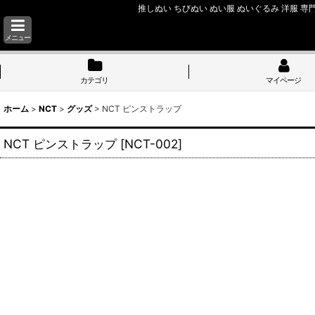
推しぬい ちびぬい ぬい服 ぬいぐるみ 洋服 専門
メニュー
カテゴリ
マイページ
ホーム
>
NCT
>
グッズ
>
NCT ピンストラップ
NCT ピンストラップ
[
NCT-002
]