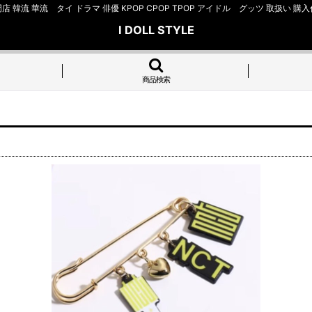
店 韓流 華流 タイ ドラマ 俳優 KPOP CPOP TPOP アイドル グッツ 取扱
I DOLL STYLE
商品検索